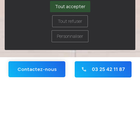
Tout accepter
Tout refuser
Personnaliser
Contactez-nous
03 25 42 11 87
Panneau de gestion des cookies
Bienvenue à la résidence
AUGUSTE RENOIR !
Située à la limite de la ville de Troyes et à une vingtaine de
kilomètres d'un site touristique, la commune de Saint-
Julien-Les-Villas est une ville où il fait bon vivre. Récemment
construite, Notre Résidence AUGUSTE RENOIR accueille