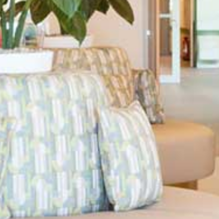
Démarche qualité
Les équipes soignantes
Démarche éco-responsable
Activités thérapeutiques
Accueil Permanent
Nos valeurs
Accompagnement spécialisé
Restauration
Intervenants extérieurs et partenariats
Nous contacter
Animations et sorties
Horaires et accès
Les services
La galerie photos
Démarches d'admission
Les aides financières
FAQ